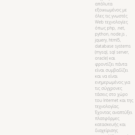
απόλυτα
εξοικιωμένος με
όλες τις γνωστές
Web τεχνολογίες
όπως php, .net,
python, node.js ,
jquery, html5,
database systems
(mysql, sql server,
oracle) και
φροντίζει πάντα
είναι συμβαδίζει
και να είναι
ενημερωμένος για
τις σύγχρονες
τάσεις στο χώρο
του Internet και της
τεχνολογίας.
Έχοντας αναπτύξει
πλατφόρμες
κατασκευής και
διαχείρισης