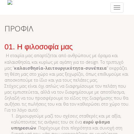
Toggle
navigation
ΠΡΟΦΙΛ
01. Η φιλοσοφία μας
Η εταιρία μας απαρτίζεται από ανθρώπους με όραμα και
καλαισθησία, και κυρίως με αγάπη για το design. Το τριπτυχό
μας “
καλαισθησία-λειτουργικότητα-συνέπεια
” εκφράζει
τη θέση μας στο χώρο και μας ξεχωρίζει, όπως επιθυμούμε και
αποσκοπούμε το ίδιο και για τους πελάτες μας.
Στόχος μας είναι όχι απλώς να διαφημίσουμε τον πελάτη που
μας εμπιστεύεται, αλλά να τον διαφημίσουμε με αποτέλεσμα,
δηλαδή να του προσφέρουμε το είδος της διαφήμισης που θα
αυξήσει τις πωλήσεις του και θα τον καθιερώσει στο χώρο του.
Για το λόγο αυτό:
1. Δημιουργούμε μαζί του σχέσεις σταθερές και με αξία,
καλύπτοντας τις ανάγκες του σε ένα
ευρύ φάσμα
υπηρεσιών
. Παρέχουμε έτσι πληρότητα και συνοχή στη
διαφήμισή του, κάτι που μεταφράζεται σε μεγαλύτερη