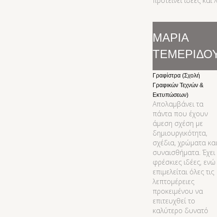
προτείνει ιδέες και 
ΜΑΡΙΑ
ΤΕΜΕΡΙΔΟ
Γραφίστρα (Σχολή
Γραφικών Τεχνών &
Εκτυπώσεων)
Απολαμβάνει τα
πάντα που έχουν
άμεση σχέση με
δημιουργικότητα,
σχέδια, χρώματα κα
συναισθήματα. Έχει
φρέσκιες ιδέες, ενώ
επιμελείται όλες τις
λεπτομέρειες
προκειμένου να
επιτευχθεί το
καλύτερο δυνατό