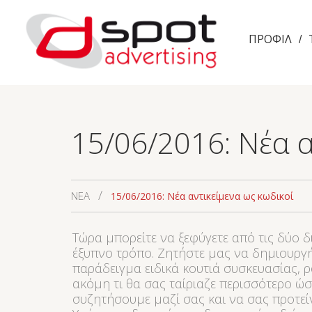
ΠΡΟΦΙΛ
/
15/06/2016: Νέα α
/
NEA
15/06/2016: Νέα αντικείμενα ως κωδικοί
Τώρα μπορείτε να ξεφύγετε από τις δύο 
έξυπνο τρόπο. Ζητήστε μας να δημιουργή
παράδειγμα ειδικά κουτιά συσκευασίας, ρο
ακόμη τι θα σας ταίριαζε περισσότερο ώ
συζητήσουμε μαζί σας και να σας προτείν