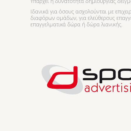
Υπάρχει η δυνατότητα δημιουργίας δείγμα
Ιδανικά για όσους ασχολούνται με επιχει
διαφόρων ομάδων, για ελεύθερους επαγγε
επαγγελματικά δώρα ή δώρα λιανικής.